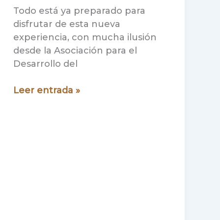
Todo está ya preparado para
disfrutar de esta nueva
experiencia, con mucha ilusión
desde la Asociación para el
Desarrollo del
La
Leer entrada »
Ruta
Labordeta
por
el
Maestrazgo
se
presenta
ante
los