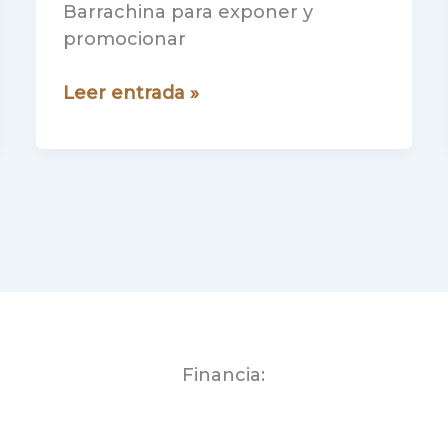
Barrachina para exponer y
promocionar
La
Leer entrada »
Ruta
Labordeta
por
el
Maestrazgo
se
da
a
conocer
en
Financia:
Barrachina