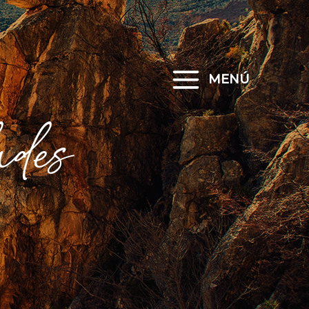
MENÚ
ades