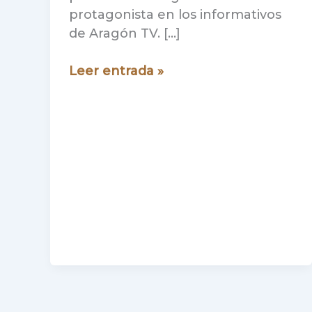
protagonista en los informativos
de Aragón TV. […]
La
Leer entrada »
Ruta
Labordeta
en
Aragón
TV