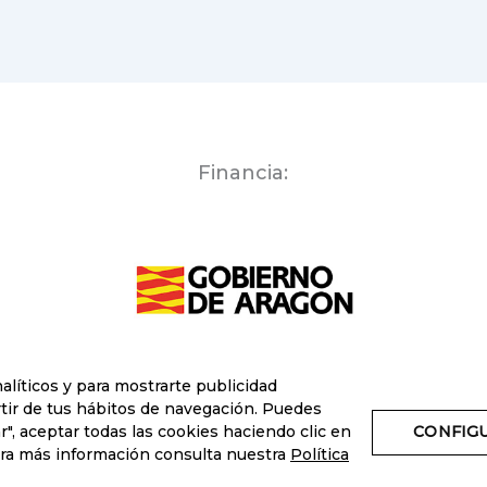
Maestrazgo
se
da
a
conocer
en
Financia:
Barrachina
alíticos y para mostrarte publicidad
rtir de tus hábitos de navegación. Puedes
", aceptar todas las cookies haciendo clic en
CONFIG
Para más información consulta nuestra
Política
yright © 2026 La Ruta Labordeta por el Maestr