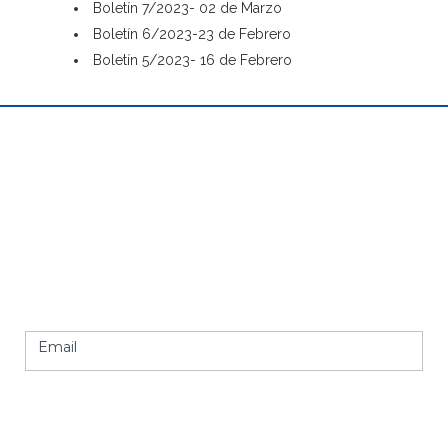
Boletín 7/2023- 02 de Marzo
Boletín 6/2023-23 de Febrero
Boletín 5/2023- 16 de Febrero
RECIBE NUESTRA NEWSLETTER
Newsletter
Suscríbete a nuestra newsletter y te informaremos de
footer
todas las novedades de nuestros productos
Email