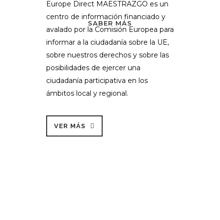
ocio, etc.
Europe Direct MAESTRAZGO es un
etc.
centro de información financiado y
SABER MÁS
SABER MÁS
avalado por la Comisión Europea para
informar a la ciudadanía sobre la UE,
sobre nuestros derechos y sobre las
posibilidades de ejercer una
ciudadanía participativa en los
ámbitos local y regional.
VER MÁS
Ponte en contacto
con nosotros