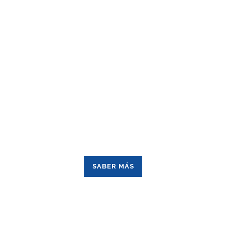
valores a todos los rincones del......
31 marzo, 2026
AYUDAS
¿Buscas ayudas o convocatorias europeas?
Aquí puedes consultarlas.
SABER MÁS