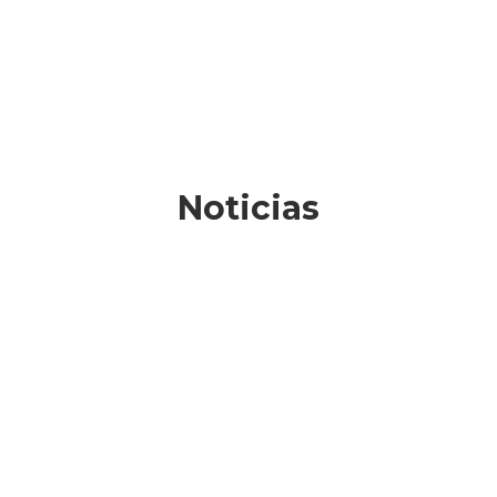
Noticias
EUROPE DIRECT
MAESTRAZGO ACTIVA LA
NUEVA ETAPA 2026-2030
La nueva etapa del Europe Direct
Maestrazgo, renovado para el periodo
2026-2030, abre un periodo de