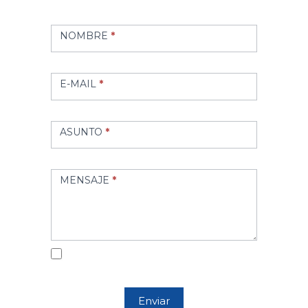
Contacto
NOMBRE
*
E-MAIL
*
ASUNTO
*
MENSAJE
*
He leído y acepto la
política de privacidad
Enviar