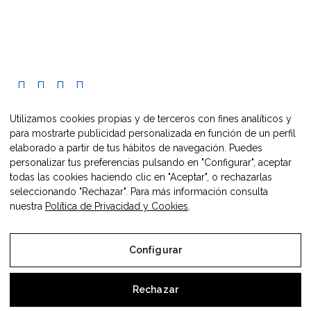
C/ Pueyo, 33
caire@maestrazgo.org
+34 608 228 548
Utilizamos cookies propias y de terceros con fines analíticos y
para mostrarte publicidad personalizada en función de un perfil
elaborado a partir de tus hábitos de navegación. Puedes
personalizar tus preferencias pulsando en "Configurar", aceptar
todas las cookies haciendo clic en "Aceptar", o rechazarlas
seleccionando "Rechazar". Para más información consulta
nuestra
Política de Privacidad y Cookies
.
2021 Europe Direct Maestrazgo.
Configurar
Desarrollado por:
Sephor Consulting
Aviso Legal
Rechazar
Política de Privacidad y Cookies