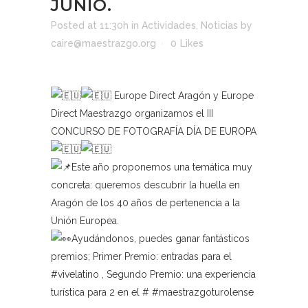
JUNIO.
Posted at 11:30h
in
Actividades
,
Noticias
by
caire@maestrazgo.org
0
Likes
Europe Direct Aragón y Europe
Direct Maestrazgo organizamos el III
CONCURSO DE FOTOGRAFÍA DÍA DE EUROPA
Este año proponemos una temática muy
concreta: queremos descubrir la huella en
Aragón de los 40 años de pertenencia a la
Unión Europea.
Ayudándonos, puedes ganar fantásticos
premios; Primer Premio: entradas para el
#vivelatino
, Segundo Premio: una experiencia
turística para 2 en el #
#maestrazgoturolense