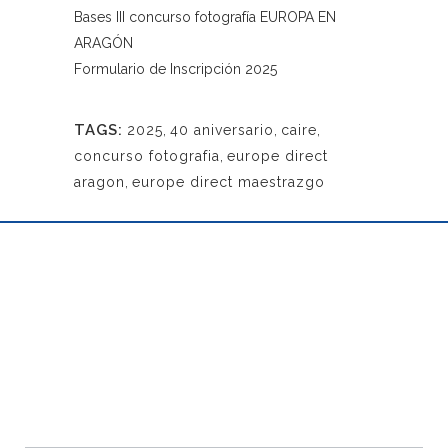
Bases III concurso fotografía EUROPA EN
ARAGÓN
Formulario de Inscripción 2025
TAGS:
2025
,
40 aniversario
,
caire
,
concurso fotografia
,
europe direct
aragon
,
europe direct maestrazgo
RECIBE NUESTRA NEWSLETTER
Newsletter
Suscríbete a nuestra newsletter y te informaremos de
footer
todas las novedades de nuestros productos