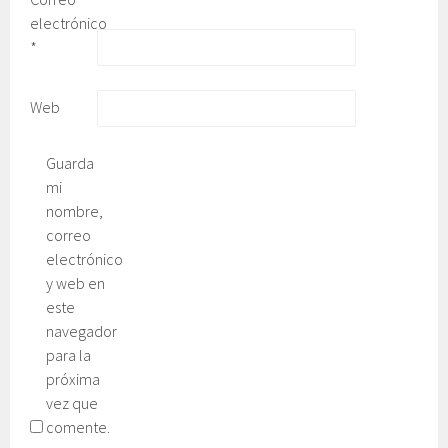
electrónico
*
Web
Guarda
mi
nombre,
correo
electrónico
y web en
este
navegador
para la
próxima
vez que
comente.