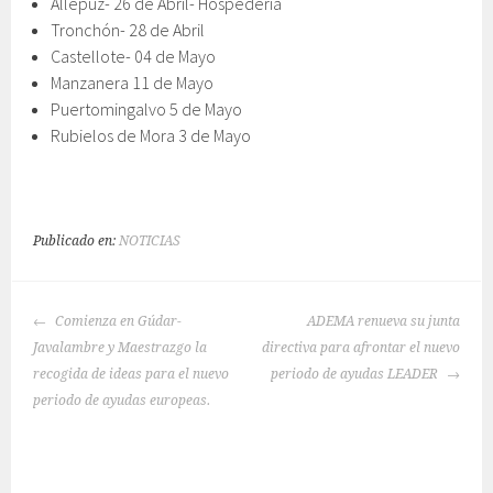
Allepuz- 26 de Abril- Hospedería
Tronchón- 28 de Abril
Castellote- 04 de Mayo
Manzanera 11 de Mayo
Puertomingalvo 5 de Mayo
Rubielos de Mora 3 de Mayo
Publicado en:
NOTICIAS
NAVEGACIÓN
Comienza en Gúdar-
ADEMA renueva su junta
DE
Javalambre y Maestrazgo la
directiva para afrontar el nuevo
ENTRADAS
recogida de ideas para el nuevo
periodo de ayudas LEADER
periodo de ayudas europeas.