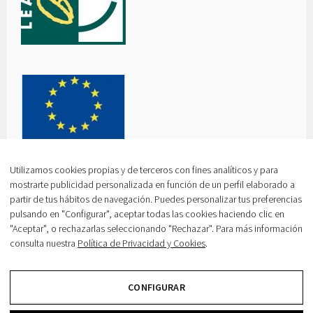
Utilizamos cookies propias y de terceros con fines analíticos y para
mostrarte publicidad personalizada en función de un perfil elaborado a
partir de tus hábitos de navegación. Puedes personalizar tus preferencias
pulsando en "Configurar", aceptar todas las cookies haciendo clic en
"Aceptar", o rechazarlas seleccionando "Rechazar". Para más información
consulta nuestra
Política de Privacidad y Cookies
.
AVISO LEGAL
|
POLÍTICA DE COOKIES
|
POLÍTICA DE
PRIVACIDAD
CREADO CON WORDPRESS
|
TEMA: SELA POR
CONFIGURAR
WORDPRESS.COM
.
Utilizamos cookies para ofrecerte la mejor experiencia en