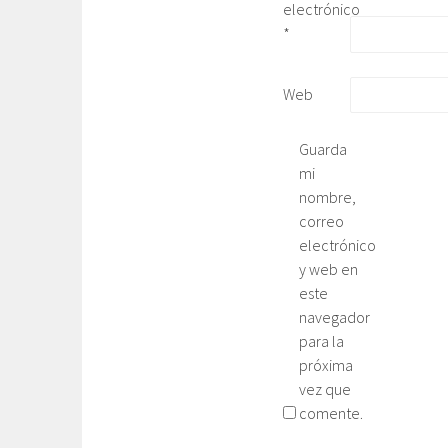
electrónico
*
Web
Guarda
mi
nombre,
correo
electrónico
y web en
este
navegador
para la
próxima
vez que
comente.