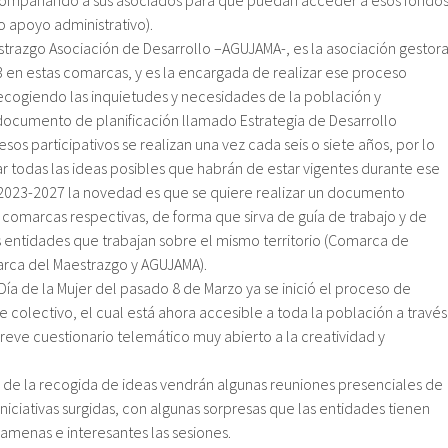
 apoyo administrativo).
razgo Asociación de Desarrollo –AGUJAMA-, es la asociación gestor
 en estas comarcas, y es la encargada de realizar ese proceso
recogiendo las inquietudes y necesidades de la población y
ocumento de planificación llamado Estrategia de Desarrollo
cesos participativos se realizan una vez cada seis o siete años, por lo
r todas las ideas posibles que habrán de estar vigentes durante ese
2023-2027 la novedad es que se quiere realizar un documento
comarcas respectivas, de forma que sirva de guía de trabajo y de
s entidades que trabajan sobre el mismo territorio (Comarca de
ca del Maestrazgo y AGUJAMA).
Día de la Mujer del pasado 8 de Marzo ya se inició el proceso de
 colectivo, el cual está ahora accesible a toda la población a través
reve cuestionario telemático muy abierto a la creatividad y
 de la recogida de ideas vendrán algunas reuniones presenciales de
iniciativas surgidas, con algunas sorpresas que las entidades tienen
amenas e interesantes las sesiones.