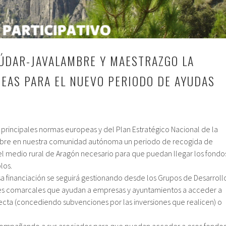
ÚDAR-JAVALAMBRE Y MAESTRAZGO LA
DEAS PARA EL NUEVO PERIODO DE AYUDAS
s principales normas europeas y del Plan Estratégico Nacional de la
e abre en nuestra comunidad autónoma un periodo de recogida de
el medio rural de Aragón necesario para que puedan llegar los fondo
los.
 financiación se seguirá gestionando desde los Grupos de Desarroll
es comarcales que ayudan a empresas y ayuntamientos a acceder a
ecta (concediendo subvenciones por las inversiones que realicen) o
 acompañando a sus asociados para que puedan acceder a esos fondo