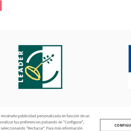
ra mostrarte publicidad personalizada en función de un
AVISO LEGAL
|
POLÍTICA DE COOKIES
|
POLÍTICA DE PRIVACIDAD
onalizar tus preferencias pulsando en "Configurar",
CREADO CON WORDPRESS
|
TEMA: SELA POR
WORDPRESS.COM
.
CONFIG
as seleccionando "Rechazar". Para más información