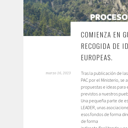
COMIENZA EN G
RECOGIDA DE I
EUROPEAS.
Tras la publicación de la
marzo 16, 2023
PAC por el Ministerio, s
propuestas e ideas para 
previstos a nuestros pueb
Una pequeña parte de esa
LEADER, unas asociacion
esos fondos de forma dir
de forma
indirecta (facilitando y