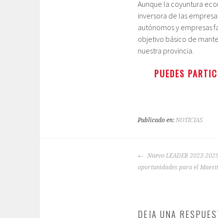
Aunque la coyuntura eco
inversora de las empresa
autónomos y empresas fam
objetivo básico de mante
nuestra provincia.
PUEDES PARTIC
Publicado en:
NOTICIAS
NAVEGACIÓN
Nuevo LEADER 2023-2029. 
DE
oportunidades para el Maest
ENTRADAS
DEJA UNA RESPUES