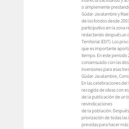
o simplemente prestando
Gúdar-Javalambre y Maest
de los fondos desde 2003
participativo en la zona 
redactando después un d
Territorial (EDT). Los pro
que es importante aporta
tiempo. En este periodo 
consensuado con las dos 
inversiones para esas tre
Gúdar-Javalambre, Comar
En las celebraciones del 
recogida de ideas con ese
de la publicación de un b
reivindicaciones
de la población. Después
priorización de todas las 
previstas para hacer más 