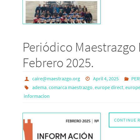
Periódico Maestrazgo 
Febrero 2025.
caire@maestrazgo.org
April 4, 2025
PER
adema
,
comarca maestrazgo
,
europe direct
,
europe 
informacion
CONTINUE 