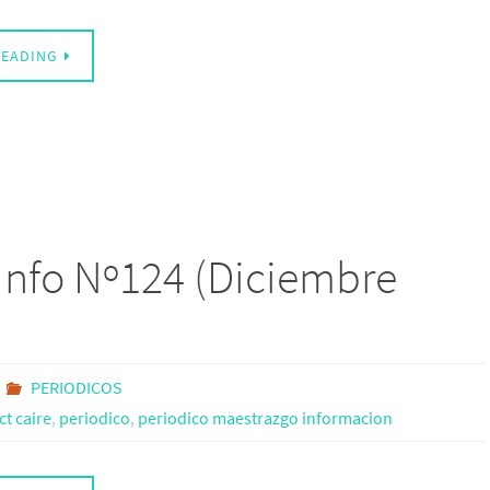
READING
Info Nº124 (Diciembre
PERIODICOS
t caire
,
periodico
,
periodico maestrazgo informacion