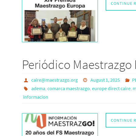
CONTINUE 
Periódico Maestrazgo 
caire@maestrazgo.org
August 1, 2025
P
adema
,
comarca maestrazgo
,
europe direct caire
,
m
informacion
CONTINUE 