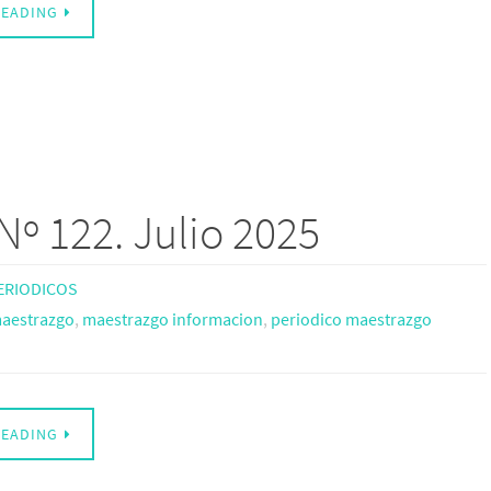
READING
Nº 122. Julio 2025
ERIODICOS
aestrazgo
,
maestrazgo informacion
,
periodico maestrazgo
READING