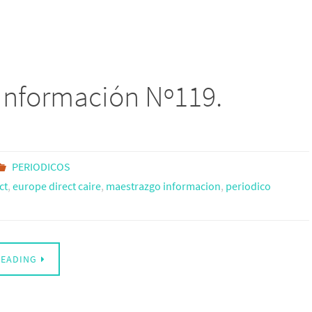
Información Nº119.
PERIODICOS
ct
,
europe direct caire
,
maestrazgo informacion
,
periodico
READING