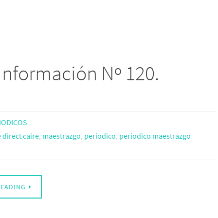
Información Nº 120.
IODICOS
direct caire
,
maestrazgo
,
periodico
,
periodico maestrazgo
READING