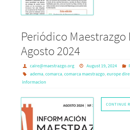
Periódico Maestrazgo 
Agosto 2024
caire@maestrazgo.org
August 19, 2024
adema
,
comarca
,
comarca maestrazgo
,
europe direc
informacion
CONTINUE 