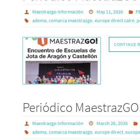
Maestrazgo Información
May 11, 2026
P
adema
,
comarca maestrazgo
,
europe direct caire
,
p
CONTINUE 
Periódico MaestrazGO!
Maestrazgo Información
March 26, 2026
adema
,
comarca maestrazgo
,
europe direct
,
europe 