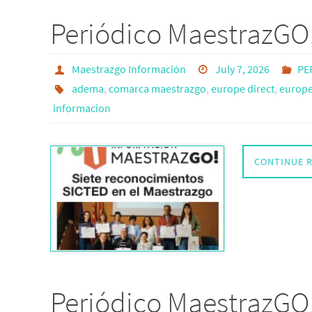
Periódico MaestrazGO
Maestrazgo Información
July 7, 2026
PE
adema
,
comarca maestrazgo
,
europe direct
,
europe 
informacion
CONTINUE 
Periódico MaestrazGO!