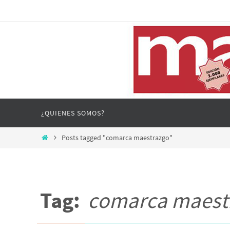
Skip
to
content
Skip
¿QUIENES SOMOS?
to
content
Home
Posts tagged "comarca maestrazgo"
Tag:
comarca maest