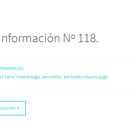
Información Nº 118.
PERIODICOS
t caire
,
maestrazgo
,
periodico
,
periodico maestrazgo
READING