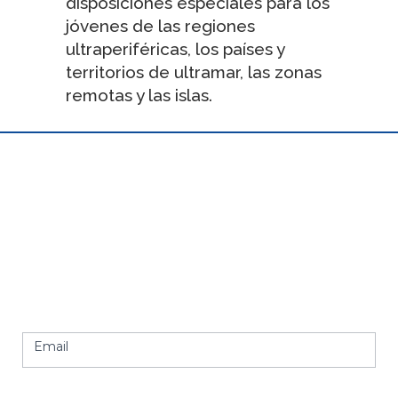
disposiciones especiales para los
jóvenes de las regiones
ultraperiféricas, los países y
territorios de ultramar, las zonas
remotas y las islas.
RECIBE NUESTRA NEWSLETTER
Newsletter
Suscríbete a nuestra newsletter y te informaremos de
footer
todas las novedades de nuestros productos
Email